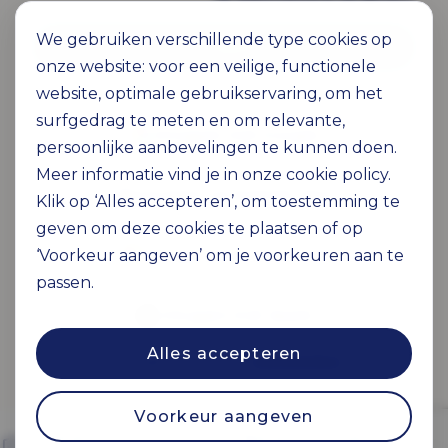
We gebruiken verschillende type cookies op
Inloggen
onze website: voor een veilige, functionele
OF
website, optimale gebruikservaring, om het
surfgedrag te meten en om relevante,
Inloggen met Google
persoonlijke aanbevelingen te kunnen doen.
Meer informatie vind je in onze cookie policy.
Inloggen via bedrijfs-SSO
Klik op ‘Alles accepteren’, om toestemming te
geven om deze cookies te plaatsen of op
‘Voorkeur aangeven’ om je voorkeuren aan te
Inloggen met Microsoft
passen.
Inloggen met Apple
Alles accepteren
Nog geen account?
Aanmelden
Voorkeur aangeven
Uw gegevens zijn altijd veilig.
Bekijk ons privacybeleid