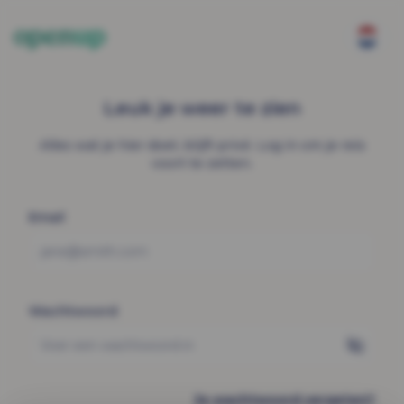
Leuk je weer te zien
Alles wat je hier doet, blijft privé. Log in om je reis
voort te zetten.
Email
Wachtwoord
Je wachtwoord vergeten?