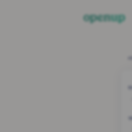
Al
E
W