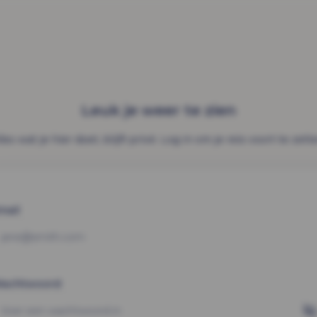
Leuk je weer te zien
les wat je hier doet, blijft privé. Log in om je reis voort te zett
mail
achtwoord