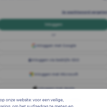
Je wachtwoord vergete
Inloggen
OF
Inloggen met Google
Inloggen via bedrijfs-SSO
Inloggen met Microsoft
Inloggen met Apple
Nog geen account?
Aanmelden
p onze website: voor een veilige,
varing, om het surfgedrag te meten en